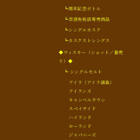
┗周年記念ボトル
┗空港免税店専売商品
┗シングルカスク
┗カスクストレングス
◆ウィスキー（ショット／量売
り）◆
┗ シングルモルト
アイラ（アイラ諸島）
アイランズ
キャンベルタウン
スペイサイド
ハイランド
ローランド
ジャパニーズ