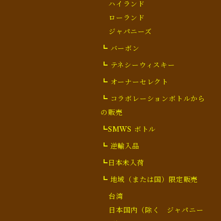
ハイランド
ローランド
ジャパニーズ
┗ バーボン
┗ テネシーウィスキー
┗ オーナーセレクト
┗ コラボレーションボトルから
の販売
┗SMWS ボトル
┗ 逆輸入品
┗日本未入荷
┗ 地域（または国）限定販売
台湾
日本国内（除く ジャパニー