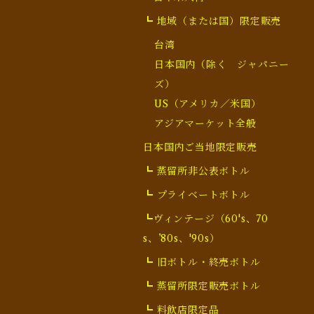
┗ 地域（または国）限定販売
台湾
日本国内（除く ジャパニー
ズ）
US（アメリカ／米国）
アジアマーケット全般
日本国内ご当地限定販売
┗ 蒸留所非公表ボトル
┗ プライベートボトル
┗ヴィンテージ（60's、70
s、’80s、'90s）
┗ 旧ボトル・終売ボトル
┗ 蒸留所限定販売ボトル
┗ 料飲店限定品