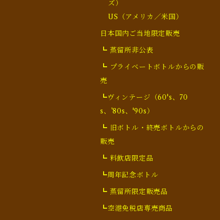
ズ）
US（アメリカ／米国）
日本国内ご当地限定販売
┗ 蒸留所非公表
┗ プライベートボトルからの販
売
┗ヴィンテージ（60's、70
s、’80s、'90s）
┗ 旧ボトル・終売ボトルからの
販売
┗ 料飲店限定品
┗周年記念ボトル
┗ 蒸留所限定販売品
┗空港免税店専売商品