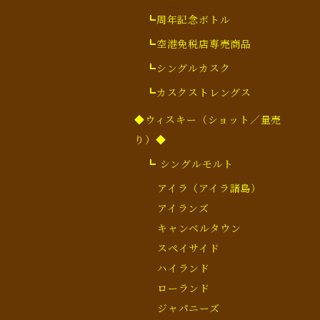
┗周年記念ボトル
┗空港免税店専売商品
┗シングルカスク
┗カスクストレングス
◆ウィスキー（ショット／量売
り）◆
┗ シングルモルト
アイラ（アイラ諸島）
アイランズ
キャンベルタウン
スペイサイド
ハイランド
ローランド
ジャパニーズ