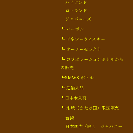
ハイランド
ローランド
ジャパニーズ
┗ バーボン
┗ テネシーウィスキー
┗ オーナーセレクト
┗ コラボレーションボトルから
の販売
┗SMWS ボトル
┗ 逆輸入品
┗日本未入荷
┗ 地域（または国）限定販売
台湾
日本国内（除く ジャパニー