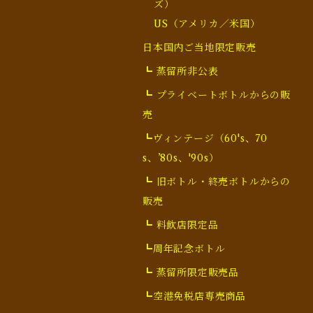
ズ）
US（アメリカ／米国）
日本国内ご当地限定販売
┗ 蒸留所非公表
┗ プライベートボトルからの販
売
┗ヴィンテージ（60's、70
s、’80s、'90s）
┗ 旧ボトル・終売ボトルからの
販売
┗ 料飲店限定品
┗周年記念ボトル
┗ 蒸留所限定販売品
┗空港免税店専売商品