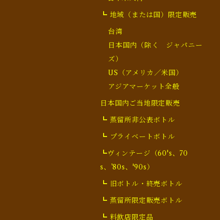
┗ 地域（または国）限定販売
台湾
日本国内（除く ジャパニー
ズ）
US（アメリカ／米国）
アジアマーケット全般
日本国内ご当地限定販売
┗ 蒸留所非公表ボトル
┗ プライベートボトル
┗ヴィンテージ（60's、70
s、’80s、'90s）
┗ 旧ボトル・終売ボトル
┗ 蒸留所限定販売ボトル
┗ 料飲店限定品