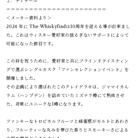
２．ディテール
＝＝＝＝＝＝＝＝＝＝＝＝＝＝＝＝＝＝＝＝＝＝
＜メーカー資料より＞
2024 年に The Whiskyfindは10周年を迎える事が出来まし
た。これはウィスキー愛好家の揺るぎないサポートによって
可能になった節目です。
この絆を祝うために、愛好家と共にブラインドテイスティン
グで選ぶシングルカスク「ファンセレクションイベント」を
開催しました。
その企画により選ばれたこのクレイゲラキは、ジャマイカん
ラム（ハンプデン）を詰めていたミズナラ樽にて熟成させ
た、非常にユニークな1樽になります。
ファンキーなトロピカルフルーツと蜂蜜感がモルトとあわさ
り、フルーティーな丸みを帯びた香りとスモーキーさによる