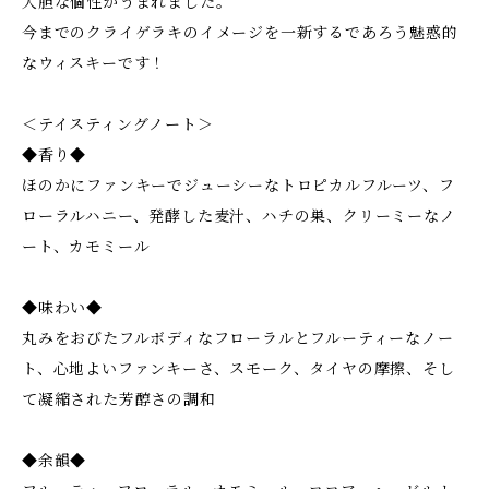
大胆な個性がうまれました。
今までのクライゲラキのイメージを一新するであろう魅惑的
なウィスキーです！
＜テイスティングノート＞
◆香り◆
ほのかにファンキーでジューシーなトロピカルフルーツ、フ
ローラルハニー、発酵した麦汁、ハチの巣、クリーミーなノ
ート、カモミール
◆味わい◆
丸みをおびたフルボディなフローラルとフルーティーなノー
ト、心地よいファンキーさ、スモーク、タイヤの摩擦、そし
て凝縮された芳醇さの調和
◆余韻◆