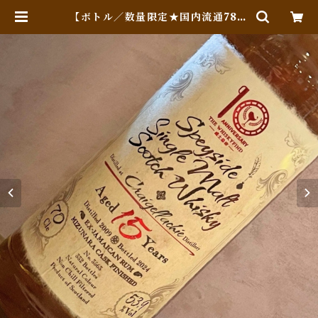
【ボトル／数量限定★国内流通78本
★ミズナラ樽仕上げ】 クライゲラヒ
（Craigellachie）[2009] 15年
Ode to Immortality／ウィスキ
ーファインド | Whiskey Jack (O
nline Shop)