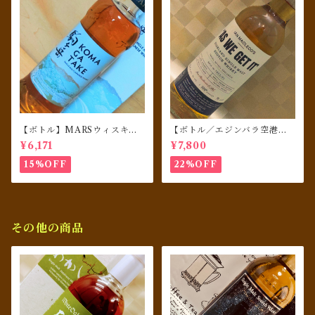
【ボトル】MARSウィスキ
【ボトル／エジンバラ空港免
ー シングルモルト駒ヶ岳
税店限定】 AS WE GET IT 1
¥6,171
¥7,800
06 proof ハイランドシング
ルモルト カスクストレングス
15%OFF
22%OFF
TR23/01／イアンマックロー
ド
その他の商品