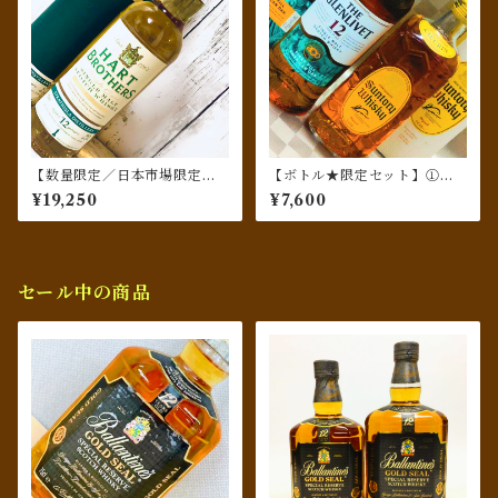
【数量限定／日本市場限定／
【ボトル★限定セット】①グ
信濃屋PB】ストラスアイラ [2
レンリベット 12年 蒸留所創設
¥19,250
¥7,600
010-2023] 12年 リフィルバレ
200周年記念ボト／②空港免
ル ／ハート・ブラザーズ
税店限定販売／サントリー角
瓶 100周年記念ボトル
セール中の商品