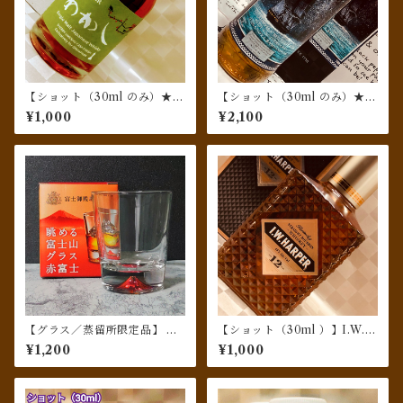
【ショット（30ml のみ）★珍
【ショット（30ml のみ）★周
しいジャパニーズ】シングル
年記念もの】シークレット
¥1,000
¥2,100
モルト あかし[2015-2021] リ
スペイサイド [1998-2020] 2
フィルシェリー梅酒カスクフ
2yo シェリーバット#4088 f
ィニッシュ for SHINANOY
or 信濃屋 馬車道店10周年記
A
念
【グラス／蒸留所限定品】 眺
【ショット（30ml ）】I.W.
める富士山グラス（赤富士）
ハーパー12年
¥1,200
¥1,000