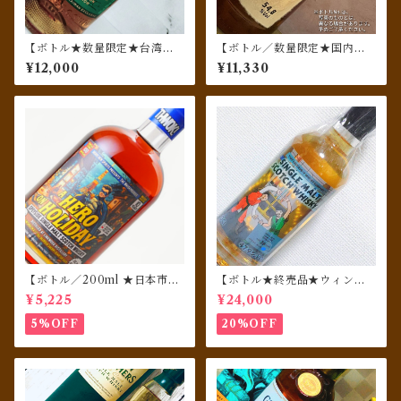
【ボトル★数量限定★台湾専
【ボトル／数量限定★国内流
売品★日本未発売】ザ・グレ
通120本】 クライゲラヒ（Cr
¥12,000
¥11,330
ンリベット 12年 ラム&バーボ
aigellachie）[2016] 8年 Bad
ンカスクセレクション
Boy #3／ウィスキーファイン
ド
【ボトル／200ml ★日本市場
【ボトル★終売品★ウィンテ
限定】 リンクウッド 10年 201
ージ★シングルカスク】グレ
¥5,225
¥24,000
4 1stフィルオロロソシェリー
ンロッシー [1992] 26年 バー
クォーターカスク フィニッシ
ボンホグスヘッド for SHIN
5%OFF
20%OFF
ュ★ウイスキーヒーローズ★A
ANOYA （ブティックウィス
HERO ON HOLIDAY
キー）500ml