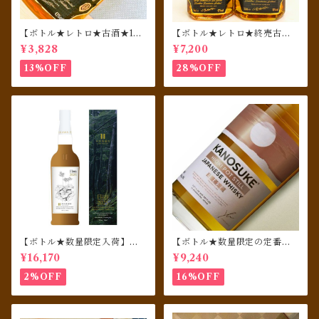
【ボトル★レトロ★古酒★198
【ボトル★レトロ★終売古酒
0年代リリース★免税店終売
セット★1980年代リリース★
¥3,828
¥7,200
品】 Ballantine's バランタ
免税店終売品】 Ballantine's
イン ゴールドシール 12年 750
バランタイン ゴールドシー
13%OFF
28%OFF
ml
ル 12年 750ml & 1000ml
【ボトル★数量限定入荷】井
【ボトル★数量限定の定番商
川蒸溜所 シングルモルト デッ
品】嘉之助 HIOKI POT STI
¥16,170
¥9,240
サンシリーズ フローラ2025
LL 700ml
2%OFF
16%OFF