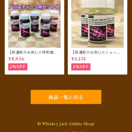
【鉄道旅のお供に☆特別価格
【鉄道旅のお供に☆ショット
でご提供★１セットのみ】 シ
（30ml ）×３本セット★周年
¥8,036
¥6,174
ョット（30ml瓶）バラエティ
記念もの】シークレット ス
５点セットB
ペイサイド [1998-2020] 22y
2%OFF
2%OFF
o シェリーバット#4088 for
信濃屋 馬車道店10周年記念
商品一覧に戻る
© Whiskey Jack (Online Shop)