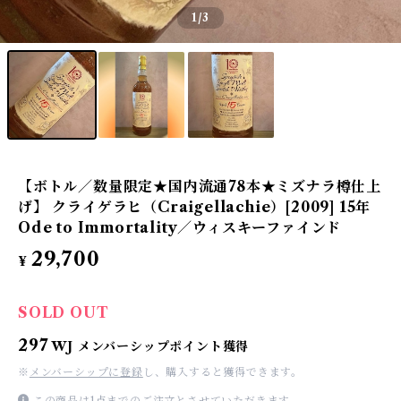
1
/3
【ボトル／数量限定★国内流通78本★ミズナラ樽仕上
げ】 クライゲラヒ（Craigellachie）[2009] 15年
Ode to Immortality／ウィスキーファインド
29,700
¥
SOLD OUT
297
WJ メンバーシップポイント獲得
※
メンバーシップに登録
し、購入すると獲得できます。
この商品は1点までのご注文とさせていただきます。