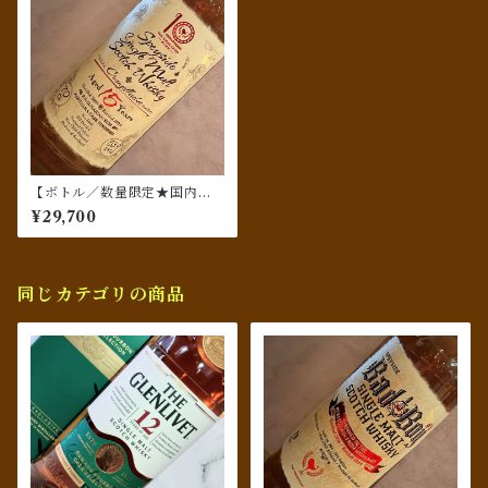
【ボトル／数量限定★国内流
通78本★ミズナラ樽仕上げ】
¥29,700
クライゲラヒ（Craigellachi
e）[2009] 15年 Ode to Imm
ortality／ウィスキーファイン
ド
同じカテゴリの商品