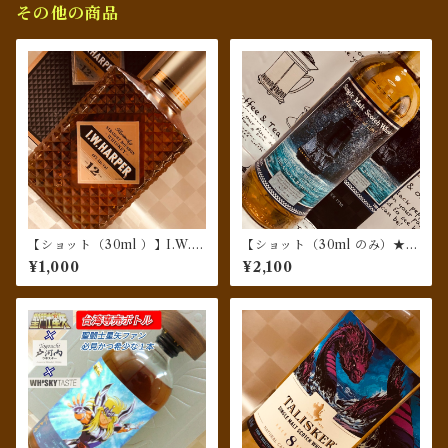
その他の商品
【ショット（30ml ）】I.W.
【ショット（30ml のみ）★周
ハーパー12年
年記念もの】シークレット
¥1,000
¥2,100
スペイサイド [1998-2020] 2
2yo シェリーバット#4088 f
or 信濃屋 馬車道店10周年記
念