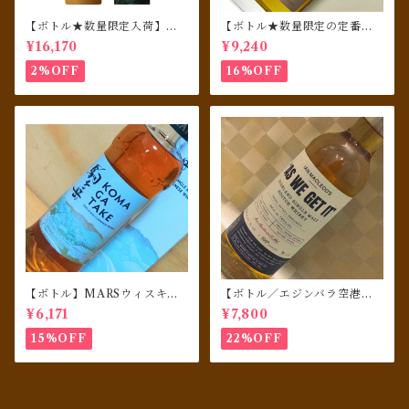
【ボトル★数量限定入荷】井
【ボトル★数量限定の定番商
川蒸溜所 シングルモルト デッ
品】嘉之助 HIOKI POT STI
¥16,170
¥9,240
サンシリーズ フローラ2025
LL 700ml
2%OFF
16%OFF
【ボトル】MARSウィスキ
【ボトル／エジンバラ空港免
ー シングルモルト駒ヶ岳
税店限定】 AS WE GET IT 1
¥6,171
¥7,800
06 proof ハイランドシング
ルモルト カスクストレングス
15%OFF
22%OFF
TR23/01／イアンマックロー
ド