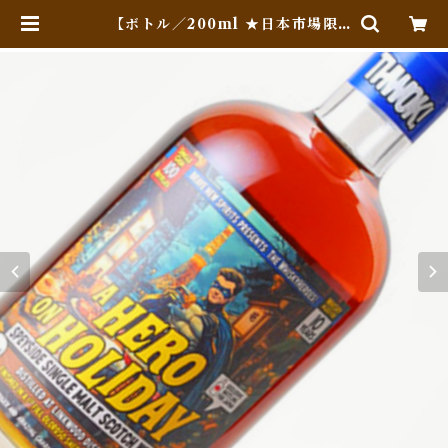
【ボトル／200ml ★日本市場限
定】 リンクウッド 10年 2014 1stフ
ィルオロロソシェリークォーターカ
スク フィニッシュ★ウイスキーヒー
ローズ★A HERO ON HOLIDA
Y | Whiskey Jack (Online Sh
op)