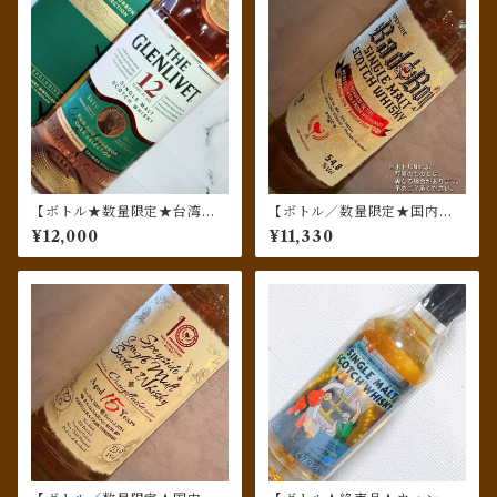
【ボトル★数量限定★台湾専
【ボトル／数量限定★国内流
売品★日本未発売】ザ・グレ
通120本】 クライゲラヒ（Cr
¥12,000
¥11,330
ンリベット 12年 ラム&バーボ
aigellachie）[2016] 8年 Bad
ンカスクセレクション
Boy #3／ウィスキーファイン
ド