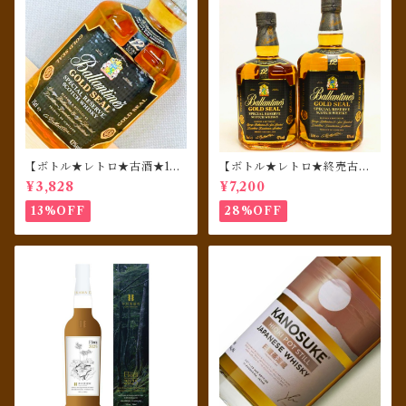
【ボトル★レトロ★古酒★198
【ボトル★レトロ★終売古酒
0年代リリース★免税店終売
セット★1980年代リリース★
¥3,828
¥7,200
品】 Ballantine's バランタ
免税店終売品】 Ballantine's
イン ゴールドシール 12年 750
バランタイン ゴールドシー
13%OFF
28%OFF
ml
ル 12年 750ml & 1000ml