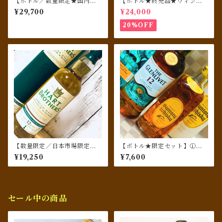
【ボトル／数量限定★国内流
【ボトル★終売品★ウィンテ
通78本★ミズナラ樽仕上げ】
ージ★シングルカスク】グレ
¥29,700
¥24,000
クライゲラヒ（Craigellachi
ンロッシー [1992] 26年 バー
e）[2009] 15年 Ode to Imm
ボンホグスヘッド for SHIN
20%OFF
ortality／ウィスキーファイン
ANOYA （ブティックウィス
ド
キー）500ml
【数量限定／日本市場限定／
【ボトル★限定セット】①グ
信濃屋PB】ストラスアイラ [2
レンリベット 12年 蒸留所創設
¥19,250
¥7,600
010-2023] 12年 リフィルバレ
200周年記念ボト／②空港免
ル ／ハート・ブラザーズ
税店限定販売／サントリー角
瓶 100周年記念ボトル
セール中の商品