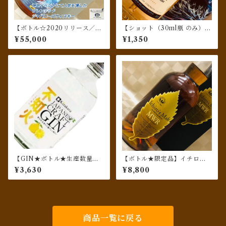
【ボトル☆2020リリース／国
【ショット（30ml瓶 のみ）★
内ほぼなし★台湾専売・カス
2021 限定版★】タリスカー 8
¥55,000
¥1,350
クストレングスジャパニーズ
年 スペシャルリリース 2021
／超レアもの】聖闘士星矢 青
銅聖鬥士 氷河 白鳥座 『戸河
内』シングルブレンデッド
【GIN★ボトル★生産数量限
【ボトル★限定品】イチロー
定品】黄桜 ジャパニーズクラ
ズモルト ミズナラウッドリザ
¥3,630
¥8,800
フトジン不知火
ーブ（MWR）
商品一覧に戻る