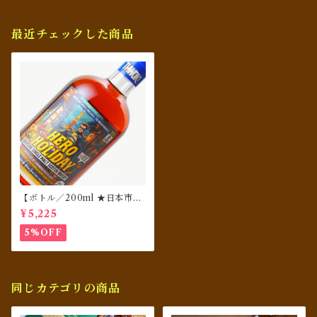
最近チェックした商品
【ボトル／200ml ★日本市場
限定】 リンクウッド 10年 201
¥5,225
4 1stフィルオロロソシェリー
クォーターカスク フィニッシ
5%OFF
ュ★ウイスキーヒーローズ★A
HERO ON HOLIDAY
同じカテゴリの商品