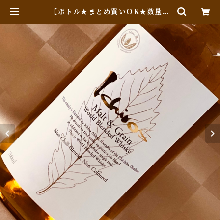
【ボトル★まとめ買いOK★数量限
定】 イチローズモルト＆グレーン
ワールドブレンデッド・ウィスキ
ー ホワイトラベル | Whiskey Ja
ck (Online Shop)