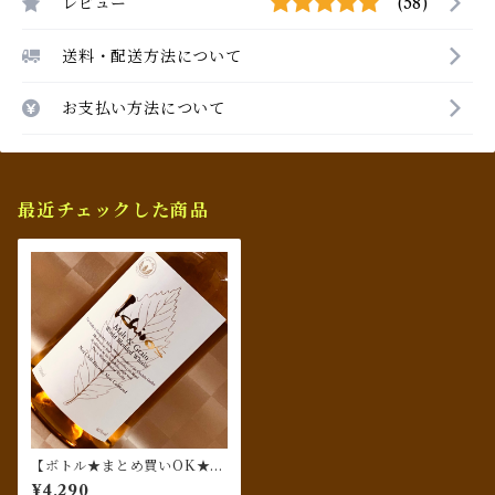
レビュー
(58)
送料・配送方法について
お支払い方法について
最近チェックした商品
【ボトル★まとめ買いOK★数
量限定】 イチローズモルト＆
¥4,290