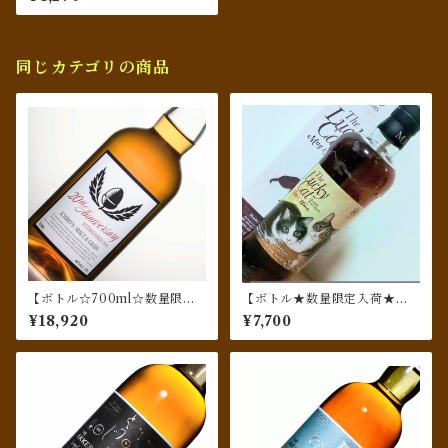
グレーン ワールドブレンデ
ッド・ウィスキー ホワイト
ラベル
同じカテゴリの商品
【ボトル☆700ml☆数量限
【ボトル★数量限定入荷★マ
定】イチローズ モルト& グレ
ルスウィスキー】The Lucky
¥18,920
¥7,700
ーン 20th アニバーサリーエデ
Cat Double Individuals Ma
ィション
y & Hana／ザ・ラッキーキャ
ット メイ＆ハナ