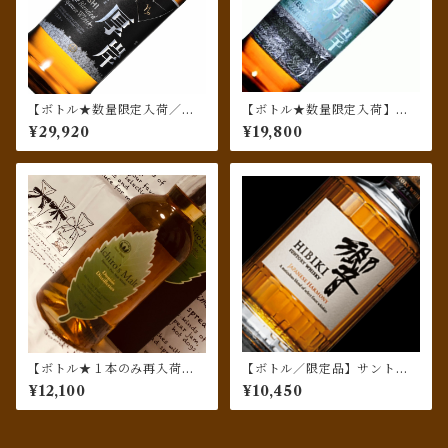
【ボトル★数量限定入荷／初
【ボトル★数量限定入荷】厚
のシングルブレンデッド】厚
岸ブレンデッドウィスキー
¥29,920
¥19,800
岸シングルブレンデッドウィ
『霜降』
スキー 『冬至』
【ボトル★１本のみ再入荷★
【ボトル／限定品】サントリ
終売ボトル化の可能性大】イ
ーウィスキー 響 JAPANE
¥12,100
¥10,450
チローズモルト ダブルディス
SE HARMONY
ティラリーズ