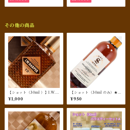
TR23/01／イアンマックロー
ド
その他の商品
【ショット（30ml ）】I.W.
【ショット（30ml のみ）★シ
ハーパー12年
ェリー樽熟成】インチガワー
¥1,000
¥950
[2011] 13年 1st フィル オロロ
ソシェリー バット 100プルー
フエディション 57.1％／シグ
ナトリー