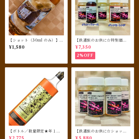
【ショット（30ml のみ）】 S
【鉄道旅のお供に☆特別価格
ANSIBAR Kunstler シーク
でご提供】 ショット（30ml
¥1,580
¥7,350
レット オークニー（ハイラン
瓶）バラエティ５点セットA
ドパーク）[2003-2019] 16年
2%OFF
バーボンカスク
【ボトル／数量限定★年１度
【鉄道旅のお供に☆ショット
のリリース】SAKURAO ウイ
（30ml瓶）４本セット】 SA
¥2,775
¥5,880