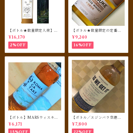
【ボトル★数量限定入荷】井
【ボトル★数量限定の定番商
川蒸溜所 シングルモルト デッ
品】嘉之助 HIOKI POT STI
¥16,170
¥9,240
サンシリーズ フローラ2025
LL 700ml
2%OFF
16%OFF
【ボトル】MARSウィスキ
【ボトル／エジンバラ空港免
ー シングルモルト駒ヶ岳
税店限定】 AS WE GET IT 1
¥6,171
¥7,800
06 proof ハイランドシング
ルモルト カスクストレングス
15%OFF
22%OFF