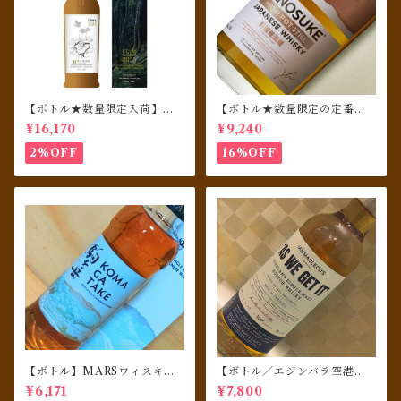
【ボトル★数量限定入荷】井
【ボトル★数量限定の定番商
川蒸溜所 シングルモルト デッ
品】嘉之助 HIOKI POT STI
¥16,170
¥9,240
サンシリーズ フローラ2025
LL 700ml
2%OFF
16%OFF
【ボトル】MARSウィスキ
【ボトル／エジンバラ空港免
ー シングルモルト駒ヶ岳
税店限定】 AS WE GET IT 1
¥6,171
¥7,800
06 proof ハイランドシング