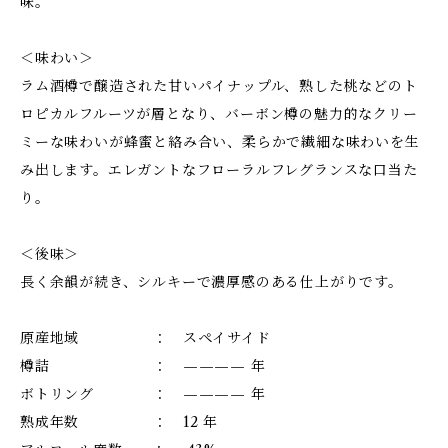
味。
＜味わい＞
ラム酒樽で醸造された甘いパイナップル、熟した桃などのト
ロピカルフルーツが層となり、バーボン樽の魅力的なクリー
ミーな味わいが蜂蜜と絡み合い、柔らかで繊細な味わいを生
み出します。エレガントなフローラルフレグランスな口当た
り。
＜後味＞
長く余韻が続き、シルキーで濃厚感のある仕上がりです。
原産地域 ： スペイサイド
樽詰 ： ———— 年
ボトリング ： ———— 年
熟成年数 ： 12 年