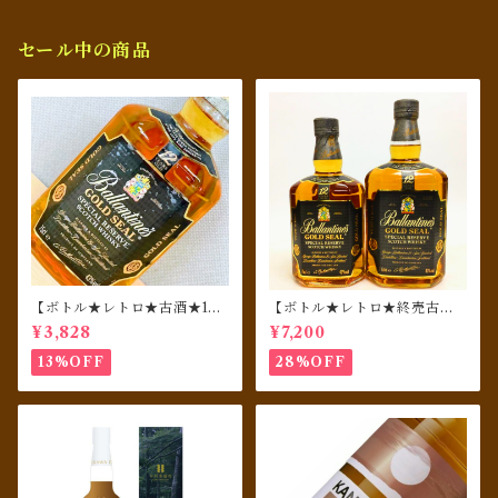
セール中の商品
【ボトル★レトロ★古酒★198
【ボトル★レトロ★終売古酒
0年代リリース★免税店終売
セット★1980年代リリース★
¥3,828
¥7,200
品】 Ballantine's バランタ
免税店終売品】 Ballantine's
イン ゴールドシール 12年 750
バランタイン ゴールドシー
13%OFF
28%OFF
ml
ル 12年 750ml & 1000ml