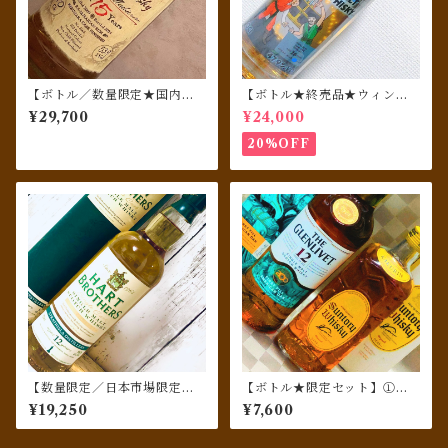
【ボトル／数量限定★国内流
【ボトル★終売品★ウィンテ
通78本★ミズナラ樽仕上げ】
ージ★シングルカスク】グレ
¥29,700
¥24,000
クライゲラヒ（Craigellachi
ンロッシー [1992] 26年 バー
e）[2009] 15年 Ode to Imm
ボンホグスヘッド for SHIN
20%OFF
ortality／ウィスキーファイン
ANOYA （ブティックウィス
ド
キー）500ml
【数量限定／日本市場限定／
【ボトル★限定セット】①グ
信濃屋PB】ストラスアイラ [2
レンリベット 12年 蒸留所創設
¥19,250
¥7,600
010-2023] 12年 リフィルバレ
200周年記念ボト／②空港免
ル ／ハート・ブラザーズ
税店限定販売／サントリー角
瓶 100周年記念ボトル