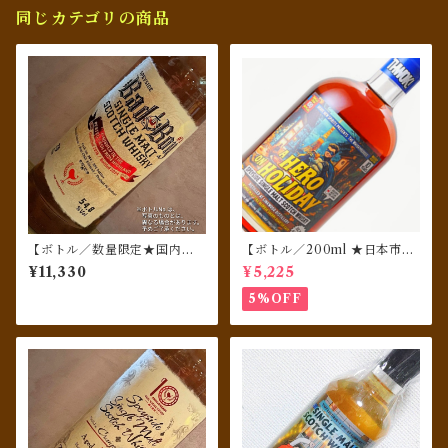
同じカテゴリの商品
【ボトル／数量限定★国内流
【ボトル／200ml ★日本市場
通120本】 クライゲラヒ（Cr
限定】 リンクウッド 10年 201
¥11,330
¥5,225
aigellachie）[2016] 8年 Bad
4 1stフィルオロロソシェリー
Boy #3／ウィスキーファイン
クォーターカスク フィニッシ
5%OFF
ド
ュ★ウイスキーヒーローズ★A
HERO ON HOLIDAY