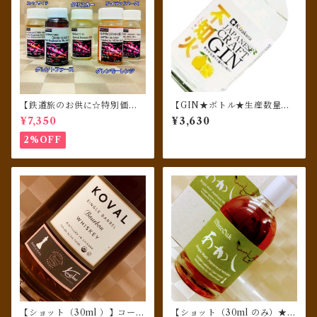
【鉄道旅のお供に☆特別価格
【GIN★ボトル★生産数量限
でご提供】 ショット（30ml
定品】黄桜 ジャパニーズクラ
¥7,350
¥3,630
瓶）バラエティ５点セットA
フトジン不知火
2%OFF
【ショット（30ml ）】コーヴ
【ショット（30ml のみ）★珍