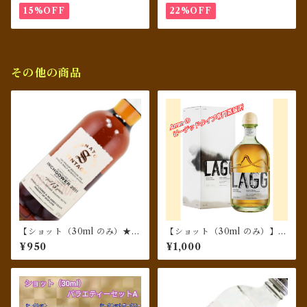
ルモルト カスクストレングス
15%OFF
22%OFF
TR23/01／イアンマックロー
ド
その他の商品
【ショット（30ml のみ）★シ
【ショット（30ml のみ）】 L
ェリー樽熟成】インチガワー
agg Kilmory Edition（ラグ
¥950
¥1,000
[2011] 13年 1st フィル オロロ
キルモリー エディション）
ソシェリー バット 100プルー
フエディション 57.1％／シグ
ナトリー