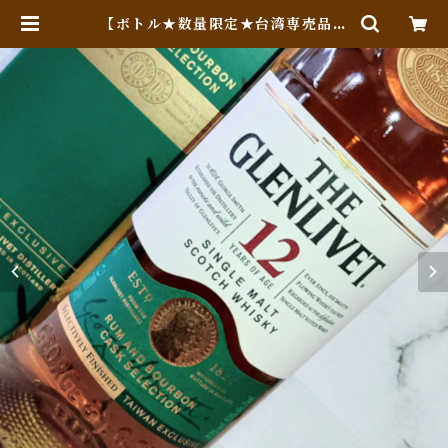
【ボトル★数量限定★台湾専売品★
日本未発売】ザ・グレンリベット 12
年 ラム&バーボンカスクセレクショ
ン | Whiskey Jack (Online Sh
op)