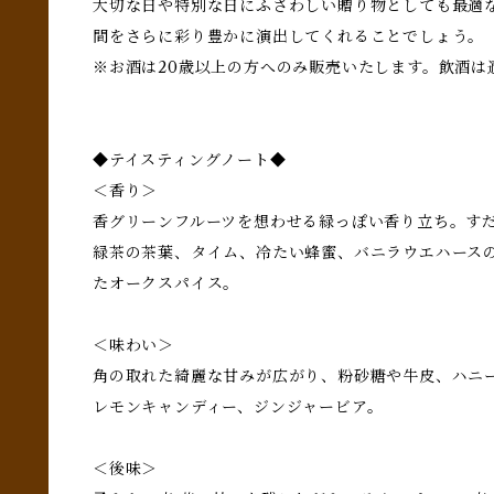
大切な日や特別な日にふさわしい贈り物としても最適
間をさらに彩り豊かに演出してくれることでしょう。
※お酒は20歳以上の方へのみ販売いたします。飲酒は
◆テイスティングノート◆
＜香り＞
香グリーンフルーツを想わせる緑っぽい香り立ち。す
緑茶の茶葉、タイム、冷たい蜂蜜、バニラウエハース
たオークスパイス。
＜味わい＞
角の取れた綺麗な甘みが広がり、粉砂糖や牛皮、ハニ
レモンキャンディー、ジンジャービア。
＜後味＞