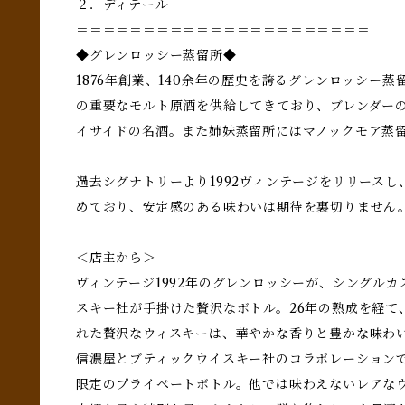
２．ディテール
＝＝＝＝＝＝＝＝＝＝＝＝＝＝＝＝＝＝＝＝＝＝
◆グレンロッシー蒸留所◆
1876年創業、140余年の歴史を誇るグレンロッシー
の重要なモルト原酒を供給してきており、ブレンダー
イサイドの名酒。また姉妹蒸留所にはマノックモア蒸
過去シグナトリーより1992ヴィンテージをリリース
めており、安定感のある味わいは期待を裏切りません
＜店主から＞
ヴィンテージ1992年のグレンロッシーが、シングル
スキー社が手掛けた贅沢なボトル。26年の熟成を経て
れた贅沢なウィスキーは、華やかな香りと豊かな味わ
信濃屋とブティックウイスキー社のコラボレーション
限定のプライベートボトル。他では味わえないレアな