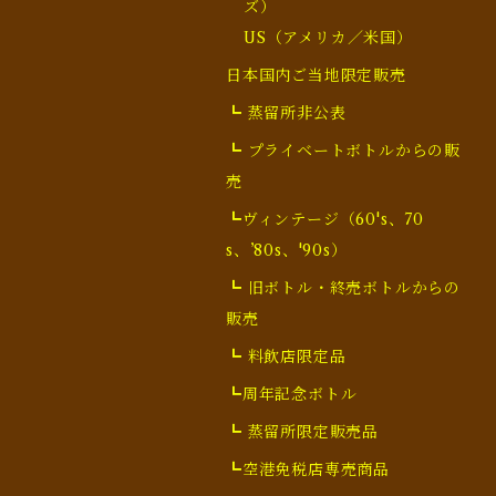
ズ）
US（アメリカ／米国）
日本国内ご当地限定販売
┗ 蒸留所非公表
┗ プライベートボトルからの販
売
┗ヴィンテージ（60's、70
s、’80s、'90s）
┗ 旧ボトル・終売ボトルからの
販売
┗ 料飲店限定品
┗周年記念ボトル
┗ 蒸留所限定販売品
┗空港免税店専売商品