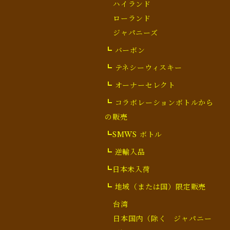
ハイランド
ローランド
ジャパニーズ
┗ バーボン
┗ テネシーウィスキー
┗ オーナーセレクト
┗ コラボレーションボトルから
の販売
┗SMWS ボトル
┗ 逆輸入品
┗日本未入荷
┗ 地域（または国）限定販売
台湾
日本国内（除く ジャパニー