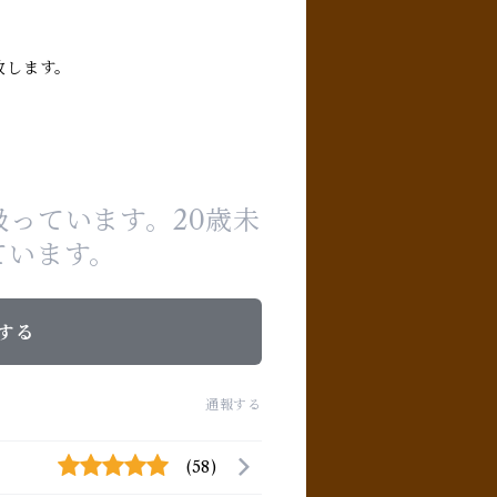
致します。
っています。20歳未
ています。
する
通報する
(58)