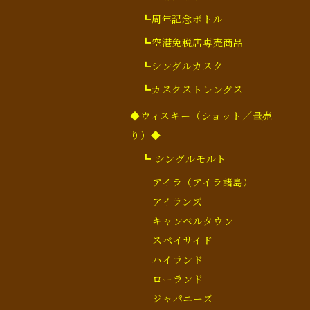
┗周年記念ボトル
┗空港免税店専売商品
┗シングルカスク
┗カスクストレングス
◆ウィスキー（ショット／量売
り）◆
┗ シングルモルト
アイラ（アイラ諸島）
アイランズ
キャンベルタウン
スペイサイド
ハイランド
ローランド
ジャパニーズ