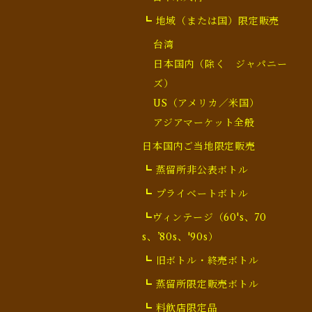
┗ 地域（または国）限定販売
台湾
日本国内（除く ジャパニー
ズ）
US（アメリカ／米国）
アジアマーケット全般
日本国内ご当地限定販売
┗ 蒸留所非公表ボトル
┗ プライベートボトル
┗ヴィンテージ（60's、70
s、’80s、'90s）
┗ 旧ボトル・終売ボトル
┗ 蒸留所限定販売ボトル
┗ 料飲店限定品