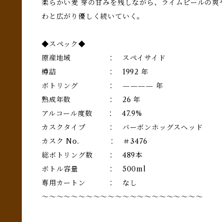
柔らかい麦 芽の甘みを残しながら、ライムピールの爽
わと広がり優しく続いていく。
◆スペック◆
原産地域 ： スペイサイド
樽詰 ： 1992 年
ボトリング ： ———— 年
熟成年数 ： 26 年
アルコール度数 ： 47.9%
カスクタイプ ： バーボンホッグスヘッド
カスク No. ： ＃3476
総ボトリング数 ： 489本
ボトル容量 ： 500ml
専用カートン ： なし
～～～～～～～～～～～～～～～～～～～～～～