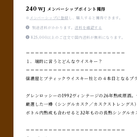
240
WJ メンバーシップポイント獲得
※
メンバーシップに登録
し、購入すると獲得できます。
別途送料がかかります。
送料を確認する
¥25,000以上のご注文で国内送料が無料になります。
＝＝＝＝＝＝＝＝＝＝＝＝＝＝＝＝＝＝＝＝＝＝
１．端的に言うとどんなウイスキー？
＝＝＝＝＝＝＝＝＝＝＝＝＝＝＝＝＝＝＝＝＝＝
信濃屋とブティックウイスキー社との４本目となるプ
グレンロッシーの1992ヴィンテージの26年熟成原酒
厳選した一樽（シングルカスク／カスクストレングス
ボトル内熟成も合わせると32年ものの長熟シングルカ
＝＝＝＝＝＝＝＝＝＝＝＝＝＝＝＝＝＝＝＝＝＝